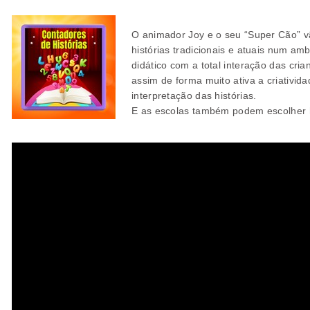
O animador Joy e o seu “Super Cão” v
histórias tradicionais e atuais num amb
didático com a total interação das cri
assim de forma muito ativa a criativida
interpretação das histórias.
E as escolas também podem escolher h